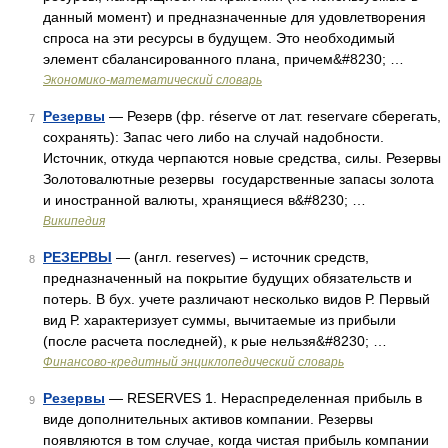
данный момент) и предназначенные для удовлетворения
спроса на эти ресурсы в будущем. Это необходимый
элемент сбалансированного плана, причем&#8230; …
Экономико-математический словарь
Резервы
— Резерв (фр. réserve от лат. reservare сберегать,
7
сохранять): Запас чего либо на случай надобности.
Источник, откуда черпаются новые средства, силы. Резервы
Золотовалютные резервы государственные запасы золота
и иностранной валюты, хранящиеся в&#8230; …
Википедия
РЕЗЕРВЫ
— (англ. reserves) – источник средств,
8
предназначенный на покрытие будущих обязательств и
потерь. В бух. учете различают несколько видов Р. Первый
вид Р. характеризует суммы, вычитаемые из прибыли
(после расчета последней), к рые нельзя&#8230; …
Финансово-кредитный энциклопедический словарь
Резервы
— RESERVES 1. Нераспределенная прибыль в
9
виде дополнительных активов компании. Резервы
появляются в том случае, когда чистая прибыль компании