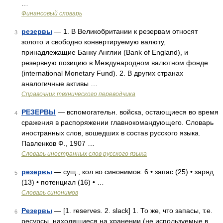
…
Финансовый словарь
резервы
— 1. В Великобритании к резервам относят
3
золото и свободно конвертируемую валюту,
принадлежащие Банку Англии (Bank of England), и
резервную позицию в Международном валютном фонде
(international Monetary Fund). 2. В других странах
аналогичные активы …
Справочник технического переводчика
РЕЗЕРВЫ
— вспомогательн. войска, остающиеся во время
4
сражения в распоряжении главнокомандующего. Словарь
иностранных слов, вошедших в состав русского языка.
Павленков Ф., 1907 …
Словарь иностранных слов русского языка
резервы
— сущ., кол во синонимов: 6 • запас (25) • заряд
5
(13) • потенциал (16) • …
Словарь синонимов
Резервы
— [1. reserves. 2. slack] 1. То же, что запасы, т.е.
6
ресурсы, находящиеся на хранении (не используемые в