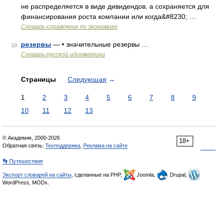
не распределяется в виде дивидендов, а сохраняется для
финансирования роста компании или когда&#8230; …
Словарь-справочник по экономике
резервы
— • значительные резервы …
10
Словарь русской идиоматики
Страницы
Следующая
→
1
2
3
4
5
6
7
8
9
10
11
12
13
© Академик, 2000-2026
18+
Обратная связь:
Техподдержка
,
Реклама на сайте
👣 Путешествия
Экспорт словарей на сайты
, сделанные на PHP,
Joomla,
Drupal,
WordPress, MODx.